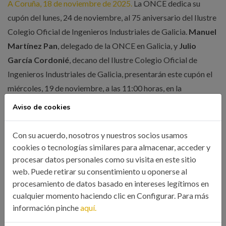
A Coruña, 18 de noviembre de 2025.
La ONCE dedica su
cupón del lunes, 24 de noviembre, al 75 aniversario del Ilustre
Colegio Oficial de Ingenieros Industriales de Galicia.
Manuel
Martínez Pan
, delegado de la ONCE en Galicia, y
Julio
García Cordonié
, decano del Ilustre Colegio Oficial de
Ingenieros Industriales de Galicia, presentarán este cupón el
miércoles, 19 de noviembre, a las 11:00 horas, en la
Delegación de la ONCE en Galicia (Cantón Grande 3, A
Aviso de cookies
Coruña).
Con su acuerdo, nosotros y nuestros socios usamos
cookies o tecnologías similares para almacenar, acceder y
procesar datos personales como su visita en este sitio
web. Puede retirar su consentimiento u oponerse al
Compartir esta noticia:
procesamiento de datos basado en intereses legítimos en
cualquier momento haciendo clic en Configurar. Para más
información pinche
aquí.