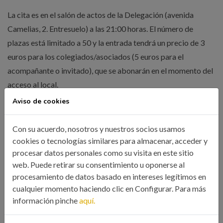
La cita es en el salón de actos de la Delegación (avenida
Camelias, 2. Entresuelo) a las 21:00 horas. El número de
plazas está limitado a 50 y la entrada tendrá un precio de 3
euros para los colegiados/asociados (5 euros para el
acompañante o invitado), que se abonarán en el momento del
acceso al local.
Aviso de cookies
El monólogo tendrá una duración de hora y media, con un
pequeño descanso para tomar un vino, cerveza o refresco. Al
Con su acuerdo, nosotros y nuestros socios usamos
cookies o tecnologías similares para almacenar, acceder y
finalizar la actuación, habrá un ágape para los participantes.
procesar datos personales como su visita en este sitio
Si estás interesado en participar, deberás inscribirte en
este
web. Puede retirar su consentimiento u oponerse al
enlace
antes del lunes 26 de noviembre
.
procesamiento de datos basado en intereses legítimos en
cualquier momento haciendo clic en Configurar. Para más
información pinche
aquí.
Compartir esta noticia: