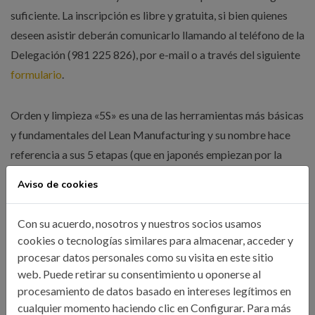
suficiente. La inscripción es libre y gratuita, si bien quienes
deseen asistir deberán comunicarlo llamando al teléfono de la
Delegación (981 225 826), por e-mail o a través del siguiente
formulario
.
Orden y limpieza «5S» es una de las herramientas más básicas
y fundamentales del Lean Manufacturing y su nombre hace
referencia a sus 5 etapas (que en japonés empiezan por la
letra “S”). Se trata de un sistema que se implantó por primera
Aviso de cookies
vez en Toyota en los años 60 para conseguir un lugar de
trabajo mejor organizado y que ha sido seguido por
Con su acuerdo, nosotros y nuestros socios usamos
numerosas organizaciones, ya que puede aplicarse a entornos
cookies o tecnologías similares para almacenar, acceder y
industriales, de servicios, hospitales, centros de enseñanza,
procesar datos personales como su visita en este sitio
asociaciones,…
web. Puede retirar su consentimiento u oponerse al
procesamiento de datos basado en intereses legítimos en
cualquier momento haciendo clic en Configurar. Para más