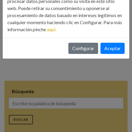
procesar datos personales como su visita en este sitio
web. Puede retirar su consentimiento u oponerse al
actividad tiene una duración máxima de dos horas y media y
procesamiento de datos basado en intereses legítimos en
para demostrar que se ha pasado por los puntos intermedios,
cualquier momento haciendo clic en Configurar. Para más
habrá que coger los pañuelos situados en ellos, cada uno el
información pinche
aquí.
del color de su equipo.
Configurar
Aceptar
Compartir esta noticia:
Búsqueda
BUSCAR