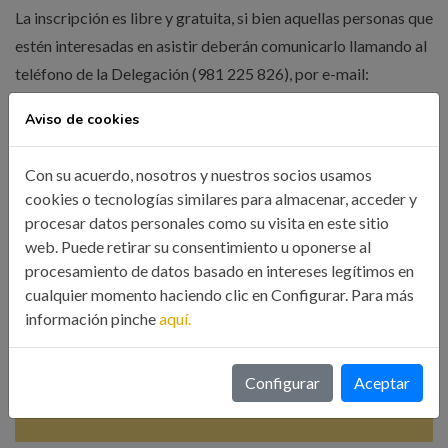
La inscripción es libre y gratuita, si bien aquellas personas que
estén interesadas en asistir deberán comunicarlo llamando al
teléfono de la Delegación (981 225 826), por e-mail:
cingalc@icoiig.es
o a través de este
formulario de inscripción
.
Aviso de cookies
Compartir esta noticia:
Con su acuerdo, nosotros y nuestros socios usamos
cookies o tecnologías similares para almacenar, acceder y
procesar datos personales como su visita en este sitio
web. Puede retirar su consentimiento u oponerse al
procesamiento de datos basado en intereses legítimos en
cualquier momento haciendo clic en Configurar. Para más
Búsqueda
información pinche
aquí.
Configurar
Aceptar
BUSCAR