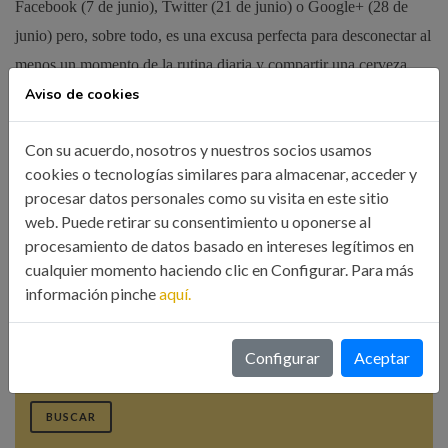
Facebook (7 de junio), Twitter (21 de junio) o Google+ (28 de
junio) pero, sobre todo, es una excusa perfecta para desconectar al
menos un momento de la rutina diaria y compartir una cerveza
con los compañeros. Por cierto, las quedadas son a partir de las
Aviso de cookies
19:30 horas, en el local de la Delegación (C/Alameda, 30 – 7º).
Con su acuerdo, nosotros y nuestros socios usamos
cookies o tecnologías similares para almacenar, acceder y
Compartir esta noticia:
procesar datos personales como su visita en este sitio
web. Puede retirar su consentimiento u oponerse al
procesamiento de datos basado en intereses legítimos en
cualquier momento haciendo clic en Configurar. Para más
información pinche
aquí.
Búsqueda
Configurar
Aceptar
BUSCAR