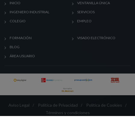
INICIO
VENTANILLA ÚNICA
INGENIERO INDUSTRIAL
SERVICIOS
COLEGIO
EMPLEO
FORMACIÓN
VISADO ELECTRÓNICO
BLOG
ÁREA USUARIO
Aviso Legal
/
Política de Privacidad
/
Política de Cookies
/
Términos y condiciones
Créditos