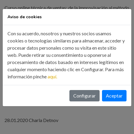
Curso online técnica de ventas: de la improvisación al método
Aviso de cookies
Curso online de Personal Branding. Marca personal
Con su acuerdo, nosotros y nuestros socios usamos
cookies o tecnologías similares para almacenar, acceder y
Delegación de A Coruña
procesar datos personales como su visita en este sitio
web. Puede retirar su consentimiento u oponerse al
Del 25 de Noviembre al 18 de Diciembre. Campaña súmate a
procesamiento de datos basado en intereses legítimos en
la solidaridad: recogida de alimentos y juguetes
cualquier momento haciendo clic en Configurar. Para más
información pinche
aquí.
Delegación de Ferrol
Configurar
Aceptar
19.12.2019 Cóctel Navideño
28.01.2020 Charla Detnov