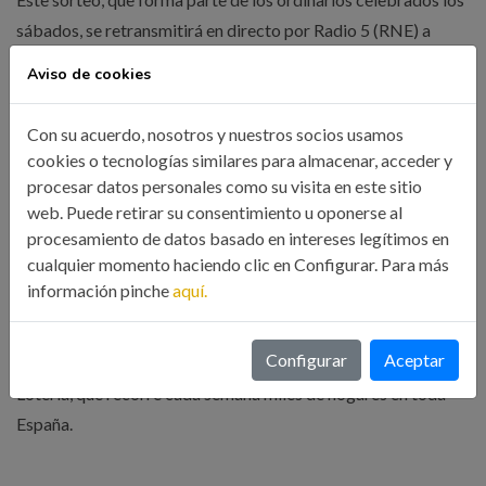
sábados, se retransmitirá en directo por Radio 5 (RNE) a
partir de las 13:00 h, donde también se comentará la imagen
Aviso de cookies
del décimo dedicado al aniversario del ICOIIG.
Con su acuerdo, nosotros y nuestros socios usamos
Para el ICOIIG, con sede en A Coruña y más de 1.500
cookies o tecnologías similares para almacenar, acceder y
colegiados repartidos por toda Galicia, este reconocimiento
procesar datos personales como su visita en este sitio
significa una oportunidad única para dar visibilidad a la
web. Puede retirar su consentimiento u oponerse al
importancia de la ingeniería industrial en el desarrollo
procesamiento de datos basado en intereses legítimos en
económico, tecnológico y social de la comunidad autónoma.
cualquier momento haciendo clic en Configurar. Para más
información pinche
aquí.
Con el décimo de la Lotería Nacional dedicado al 75.º
aniversario, Galicia celebra una vez más su identidad y
Configurar
Aceptar
relevancia en un símbolo festivo y multitudinario como es la
Lotería, que recorre cada semana miles de hogares en toda
España.