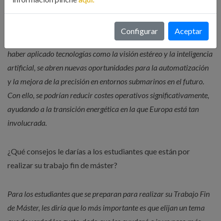
análisis de vehículos autónomos submarinos para la inspección de
estructuras eólicas offshore. Esta mejora puede contribuir a
Configurar
Aceptar
optimizar la eficiencia y seguridad en este tipo de operaciones. Al
haber aplicado tecnologías como la visión estéreo y la inteligencia
artificial, se abren nuevas oportunidades para la automatización
y la mejora de la precisión en entornos submarinos en el futuro.
Con ello, se podrían reducir costes operativos significativamente,
ayudando a la transición energética en la que Europa está tan
involucrada.
¿Qué consejos le darías a los estudiantes que están por
realizar su trabajo fin de máster?
Para los estudiantes que se preparan para realizar su Trabajo Fin
de Máster, les diría que lo más importante es que elijan un tema