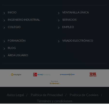
INICIO
VENTANILLA ÚNICA
INGENIERO INDUSTRIAL
SERVICIOS
COLEGIO
EMPLEO
FORMACIÓN
VISADO ELECTRÓNICO
BLOG
ÁREA USUARIO
Aviso Legal
/
Política de Privacidad
/
Política de Cookies
/
Términos y condiciones