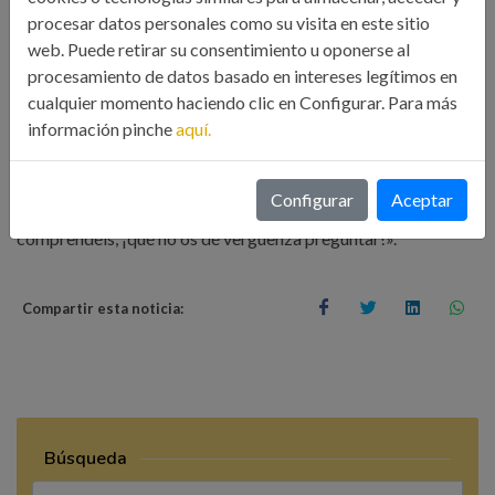
procesar datos personales como su visita en este sitio
web. Puede retirar su consentimiento u oponerse al
Por último, Constantino García animó a los presentes «a que
procesamiento de datos basado en intereses legítimos en
forméis grupos entre vosotros para poder encauzar vuestra
cualquier momento haciendo clic en Configurar. Para más
orientación profesional» y recordó que «hay que estar a la
información pinche
aquí.
última e intentar ser los primeros. Cuando uno es joven tiene
fuerzas para aprender, salir y ampliar los conocimientos.
Configurar
Aceptar
Debéis ser observadores y preguntar lo que no entendéis o
comprendéis, ¡qué no os dé vergüenza preguntar!».
Compartir esta noticia:
Búsqueda