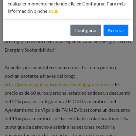
cualquier momento haciendo clic en Configurar. Para más
El Comité Organizador valorará las comunicaciones de los
información pinche
aquí.
particulares atendiendo a criterios de innovación, contenido
técnico, incidencia o relevancia en el sector de las energías
Configurar
Aceptar
renovables. Las mejores ponencias serán publicadas en la
prestigiosa revista científica especializada en energía “DYNA
Energía y Sostenibilidad”.
Aquellas personas interesadas en asistir como público,
podrán anotarse a través del blog:
http://jornadasgallegasrenovables.blogspot.com.es/
. El
precio es de 60 euros/persona, estableciéndose un descuento
del 20% para los colegiados al ICOIIG y miembros del
Ayuntamiento de Vigo o de FAIMEVI; así como un descuento
del 15% para miembros de las entidades colaboradoras. Una
cuota que da derecho a asistir a las sesiones, recibir la
documentación de las jornadas, al pack del congresista