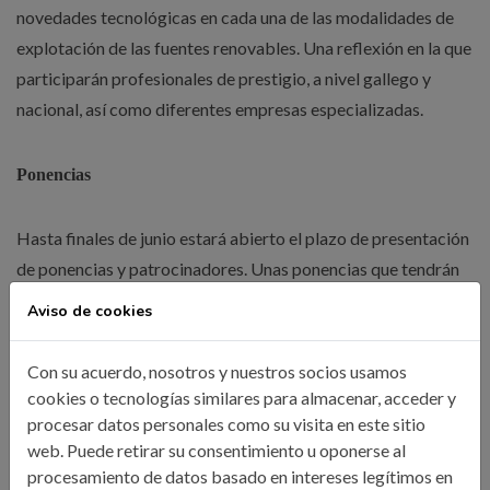
novedades tecnológicas en cada una de las modalidades de
explotación de las fuentes renovables. Una reflexión en la que
participarán profesionales de prestigio, a nivel gallego y
nacional, así como diferentes empresas especializadas.
Ponencias
Hasta finales de junio estará abierto el plazo de presentación
de ponencias y patrocinadores. Unas ponencias que tendrán
un contenido técnico, con una pequeña introducción
Aviso de cookies
comercial optativa, y que estarán avaladas por empresas o
entidades de renombre en el sector de renovables. Se
Con su acuerdo, nosotros y nuestros socios usamos
pretende así divulgar temas de actualidad en cuestiones de
cookies o tecnologías similares para almacenar, acceder y
energías renovables realizadas por y para profesionales del
procesar datos personales como su visita en este sitio
web. Puede retirar su consentimiento u oponerse al
sector.
procesamiento de datos basado en intereses legítimos en