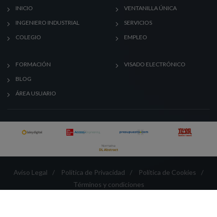
INICIO
VENTANILLA ÚNICA
INGENIERO INDUSTRIAL
SERVICIOS
COLEGIO
EMPLEO
FORMACIÓN
VISADO ELECTRÓNICO
BLOG
ÁREA USUARIO
Aviso Legal
/
Política de Privacidad
/
Política de Cookies
/
Términos y condiciones
Créditos