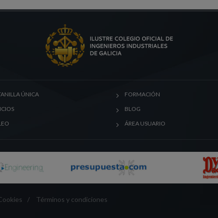
ANILLA ÚNICA
FORMACIÓN
ICIOS
BLOG
LEO
ÁREA USUARIO
 Cookies
/
Términos y condiciones