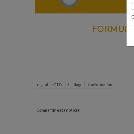
c
i
C
FORMULA
digital
OTD
Santiago
trasformation
Compartir esta noticia: