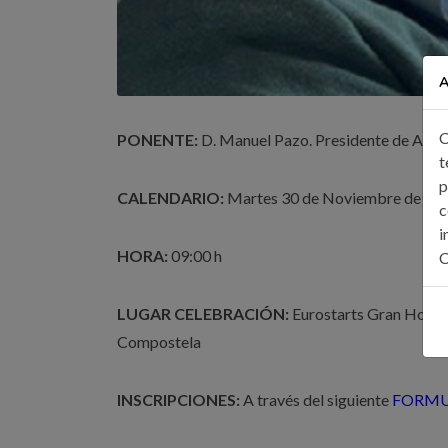
A
C
PONENTE:
D. Manuel Pazo. Presidente de Asoci
t
p
CALENDARIO:
Martes 30 de Noviembre de 20
c
i
HORA:
09:00 h
C
LUGAR CELEBRACIÓN:
Eurostarts Gran Hotel 
Compostela
INSCRIPCIONES:
A través del siguiente
FORMU