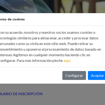
viso de cookies
on su acuerdo, nosotros y nuestros socios usamos cookies o
ación Eólica de Galicia (EGA)
ecnologías similares para almacenar, acceder y procesar datos
ersonales como su visita en este sitio web. Puede retirar su
21
onsentimiento u oponerse al procesamiento de datos basado en
ntereses legítimos en cualquier momento haciendo clic en
onfigurar. Para más información pinche
aquí.
Santiago, sito en la Avda Mestre Mateo Nº27- 15706- Santiago d
Configurar
Aceptar
LARIO DE INSCRIPCIÓN