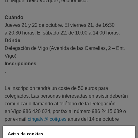
D. Miguel Bello Vázquez, economista.
Cuándo
Jueves 21 y 22 de octubre. El viernes 21, de 16:30
a 20:30 horas. El sábado 22, de 10:00 a 14:00 horas.
Dónde
Delegación de Vigo (Avenida de las Camelias, 2 – Ent.
Vigo)
Inscripciones
.
La inscripción tendrá un coste de 50 euros para
colegiados. Las personas interesadas en asistir deberán
comunicarlo llamando al teléfono de la Delegación
en Vigo 986 420 024, por fax al número 986 2415 689 o
por e-mail
cingalv@icoiig.es
antes del 14 de octubre
Compartir esta noticia:
Aviso de cookies