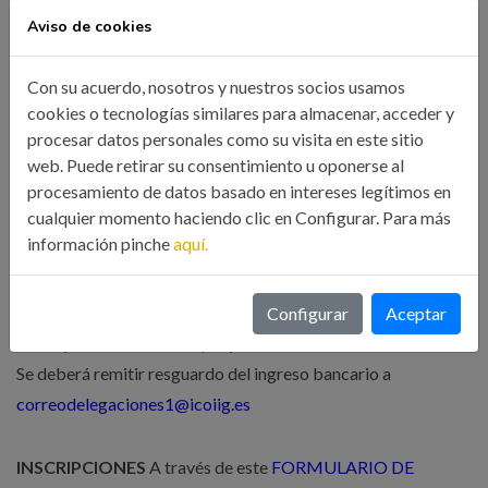
Miembros del CGES 60.- Euros (Iva Incluido)
Aviso de cookies
Otros Profesionales 99.- Euros (Iva Incluido)
Con su acuerdo, nosotros y nuestros socios usamos
NOTA:
cookies o tecnologías similares para almacenar, acceder y
Si el pago se realiza a través de la Empresa se aplicará el
procesar datos personales como su visita en este sitio
precio base de Otros Profesionales al no poder acumularse
web. Puede retirar su consentimiento u oponerse al
subvenciones.
procesamiento de datos basado en intereses legítimos en
cualquier momento haciendo clic en Configurar. Para más
información pinche
aquí.
DATOS BANCARIOS:
IBAN: ES90 0081 0390 1200 0140 3750 (Banco Sabadell)
Ordenante: nombre del asistente al curso.
Configurar
Aceptar
Concepto: Redacción de proyectos
Se deberá remitir resguardo del ingreso bancario a
correodelegaciones1@icoiig.es
INSCRIPCIONES
A través de este
FORMULARIO DE