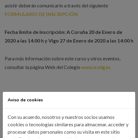
asistir deberán comunicarlo a través del siguiente
FORMULARIO DE INSCRIPCIÓN
Fecha limite de inscripción: A Coruña 20 de Enero de
2020 a las 14:00 h y Vigo 27 de Enero de 2020 a las 14:00 h
Para más información sobre este curso y otros eventos,
consultar la página Web del Colegio
www.icoiig.es
Aviso de cookies
Organizada por Consejo General de Colegios de
Ingenieros Industriales en colaboración con el Colegio
Con su acuerdo, nosotros y nuestros socios usamos
Oficial de Ingenieros Industriales de Galicia y
cookies o tecnologías similares para almacenar, acceder y
subvencionado por el Ministerio de Fomento
procesar datos personales como su visita en este sitio