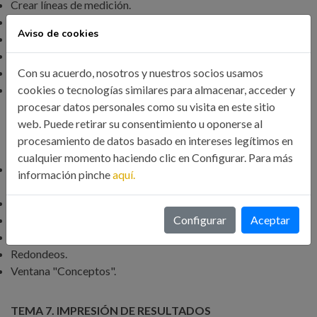
Crear líneas de medición.
Facilidades para anotar líneas de medición.
Aviso de cookies
Insertar subtotales.
Igual medición.
Con su acuerdo, nosotros y nuestros socios usamos
Importar mediciones desde AutoCad
cookies o tecnologías similares para almacenar, acceder y
Uso de Porcentajes de costes indirectos en las partidas
procesar datos personales como su visita en este sitio
web. Puede retirar su consentimiento u oponerse al
TEMA 6. CÓMO TERMINAR UN PRESUPUESTO
procesamiento de datos basado en intereses legítimos en
cualquier momento haciendo clic en Configurar. Para más
Añadir agentes de la edificación: propiedad, dirección de
información pinche
aquí.
obra y constructor.
Anotar los distintos porcentajes a aplicar a la obra.
Configurar
Aceptar
Anotar un precio distinto del calculado.
Ajustar el presupuesto a una cifra dada.
Redondeos.
Ventana "Conceptos".
TEMA 7. IMPRESIÓN DE RESULTADOS