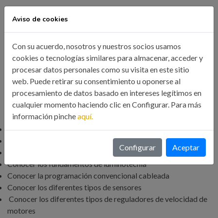
OBJETIVOS GENERALES
Aviso de cookies
Con su acuerdo, nosotros y nuestros socios usamos
Conocer los sistemas eléctricos y la programación
cookies o tecnologías similares para almacenar, acceder y
convencional mediante automatismos cableados con sus
procesar datos personales como su visita en este sitio
correspondientes tipos de sensores y variadores
web. Puede retirar su consentimiento u oponerse al
procesamiento de datos basado en intereses legítimos en
ESPECÍFICOS
cualquier momento haciendo clic en Configurar. Para más
información pinche
aquí.
Conocer los fundamentos básicos de electricidad
Conocer los sistemas trifásicos
Configurar
Aceptar
Conocer la conexión en estrella y triángulo
Conocer los fundamentos de luminotecnia
Conocer la programación convencional cableada
Conocer los diferentes tipos de sensores
Conocer los diferentes tipos de reguladores de velocidad de
motores