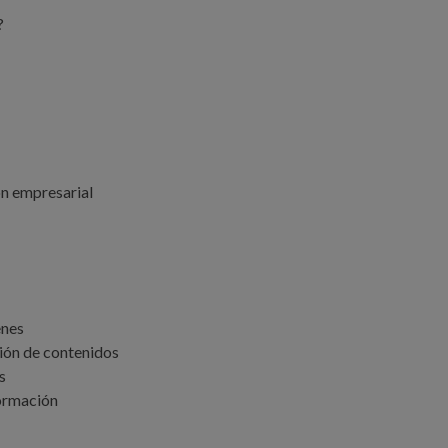
?
ón empresarial
enes
ión de contenidos
s
formación