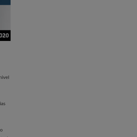
nivel
ias
co