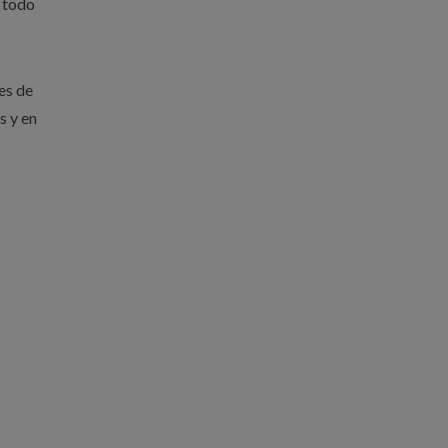
n todo
es de
s y en