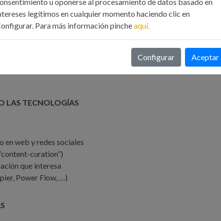
onsentimiento u oponerse al procesamiento de datos basado en
ntereses legítimos en cualquier momento haciendo clic en
e las cosas
onfigurar. Para más información pinche
aquí.
Configurar
Aceptar
 LAS TECNOLOGÍAS
eo en web y redes sociales
“content-curation”)
ación que interesa
pier, Power Flow, …)
S