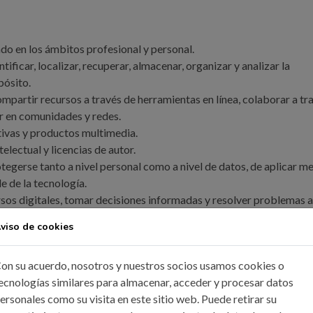
ado en los ámbitos profesional y personal.
ificar, localizar, recuperar, almacenar, organizar y analizar la
pósito.
mpartir recursos a través de herramientas en línea, colaborar a tr
ar en comunidades y redes.
tivas y productos multimedia.
lectual y licencias de autor.
tegerse tanto a nivel personal como a nivel de datos, de aplicar m
e de la tecnología.
ursos digitales, tomar decisiones informadas y resolver problemas a
viso de cookies
on su acuerdo, nosotros y nuestros socios usamos cookies o
ecnologías similares para almacenar, acceder y procesar datos
VEN CONTIGO
ersonales como su visita en este sitio web. Puede retirar su