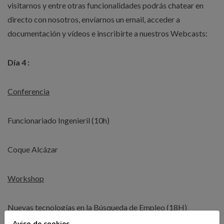
visitarnos y entre otras funcionalidades podrás chatear en
directo con nosotros, envíarnos un email, acceder a
documentación y vídeos e inscribirte a nuestros Webcasts:
Día 4 :
Conferencia
Funcionariado Ingenieril (10h)
Coque Alcázar
Workshop
Nuevas tecnologías en la Búsqueda de Empleo (18H)
Aviso de cookies