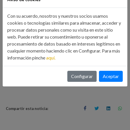
Emilio Pérez Troncoso
Con su acuerdo, nosotros y nuestros socios usamos
cookies o tecnologías similares para almacenar, acceder y
También podrás descubrir a la figura del Alumno-Asociado y
procesar datos personales como su visita en este sitio
si eres Grado de Ingeniería en Tecnologías Industriales o
web. Puede retirar su consentimiento u oponerse al
estás estudiando el Máster de Ingeniería Industrial podrás
procesamiento de datos basado en intereses legítimos en
Asociarte y disfrutar gratis de nuestros servicios.
cualquier momento haciendo clic en Configurar. Para más
información pinche
aquí.
Y ... si te has quedado con ganas de más consulta
nuestra
Web
Configurar
Aceptar
Compartir esta noticia: