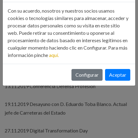
Delegación A Coruña
Con su acuerdo, nosotros y nuestros socios usamos
cookies o tecnologías similares para almacenar, acceder y
07.11.2019 Curso contaminación lumínica
procesar datos personales como su visita en este sitio
web. Puede retirar su consentimiento u oponerse al
procesamiento de datos basado en intereses legítimos en
10.11.2019 Visita al museo de la cerveza (MEGA)
cualquier momento haciendo clic en Configurar. Para más
información pinche
aquí.
11.11.2019 Desayuno de trabajo con D. Julio Gonzalo García.
Director UFD. Distribución Electricidad S.A Zona Norte
Configurar
Aceptar
13.11.2019 Conferencia Defensa Profesión
19.11.2019 Desayuno con D. Eduardo Toba Blanco. Actual
jefe de Carreteras del Estado
27.11.2019 Digital Transformation Day