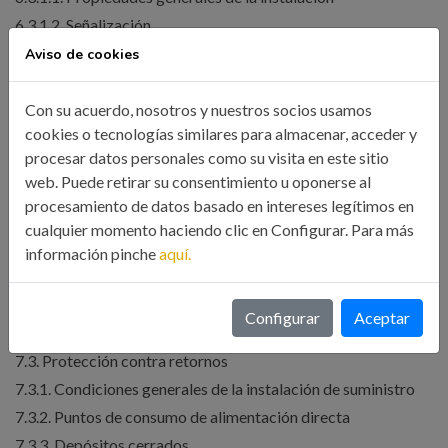
6.3.1.2. Señalización
6.3.1.3. Ahorro de agua
Aviso de cookies
6.3.2. Diseño de los elementos que componen la instalación
6.3.2.1. Red de agua fría (AFCH)
Con su acuerdo, nosotros y nuestros socios usamos
cookies o tecnologías similares para almacenar, acceder y
6.4. Prevención de la legionelosis en instalaciones de agua
procesar datos personales como su visita en este sitio
potable
web. Puede retirar su consentimiento u oponerse al
6.4.1. Consideraciones de diseño
procesamiento de datos basado en intereses legítimos en
6.4.2. Protocolo de actuación
cualquier momento haciendo clic en Configurar. Para más
TEMA 5. EL AGUA CALIENTE SANITARIA
información pinche
aquí.
7. Instalaciones de agua caliente sanitaria (ACS)
7.1. Distribución (impulsión y retorno)
Configurar
Aceptar
7.2. Regulación y control
7.3. Protección contra retornos
7.3.1. Condiciones generales de la instalación de suministro
7.3.2. Puntos de consumo de alimentación directa
7.3.3. Depósitos cerrados