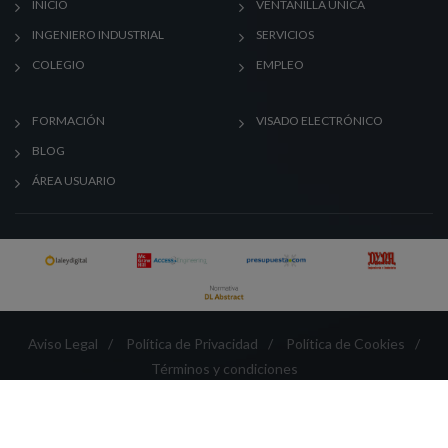
INICIO
VENTANILLA ÚNICA
INGENIERO INDUSTRIAL
SERVICIOS
COLEGIO
EMPLEO
FORMACIÓN
VISADO ELECTRÓNICO
BLOG
ÁREA USUARIO
Aviso Legal
/
Política de Privacidad
/
Política de Cookies
/
Términos y condiciones
Créditos