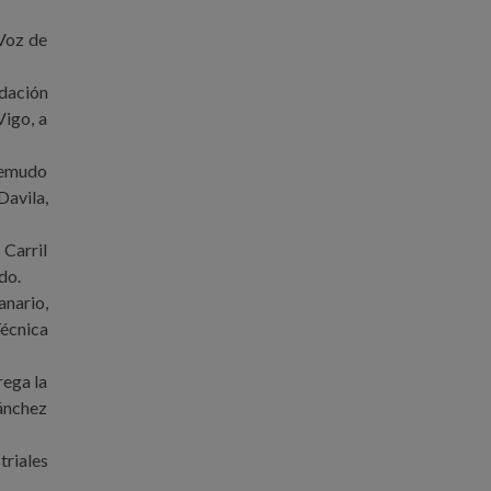
 Voz de
dación
Vigo, a
hemudo
Davila,
 Carril
do.
anario,
écnica
rega la
ánchez
triales