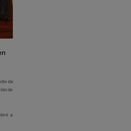
en
oite da
ción de
ebró a