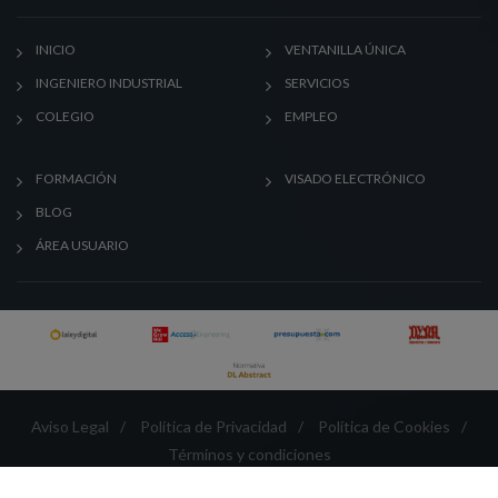
INICIO
VENTANILLA ÚNICA
INGENIERO INDUSTRIAL
SERVICIOS
COLEGIO
EMPLEO
FORMACIÓN
VISADO ELECTRÓNICO
BLOG
ÁREA USUARIO
Aviso Legal
/
Política de Privacidad
/
Política de Cookies
/
Términos y condiciones