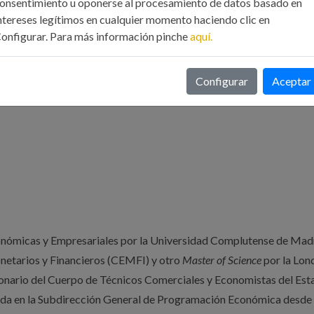
onsentimiento u oponerse al procesamiento de datos basado en
ntereses legítimos en cualquier momento haciendo clic en
onfigurar. Para más información pinche
aquí.
Configurar
Aceptar
conómicas y Empresariales por la Universidad Complutense de Madr
netarios y Financieros (CEMFI) y otro
Master of Science
por la Lon
ionario del Cuerpo de Técnicos Comerciales y Economistas del Est
enda en la Subdirección General de Programación Económica desde