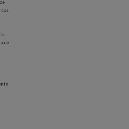
sde
icos.
 la
ro de
ente