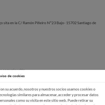
ita en la C/ Ramón Piñeiro Nº23 Bajo- 15702 Santiago de
de comunicación
viso de cookies
bre la transición energética impartida por D. Jorge Sanz Oliva.
on su acuerdo, nosotros y nuestros socios usamos cookies o
ecnologías similares para almacenar, acceder y procesar datos
ersonales como su visita en este sitio web. Puede retirar su