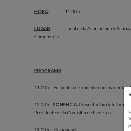
HORA
:
11:00 h
LUGAR
:
Local de la Asociación de Santiago s
Compostela
PROGRAMA
11:00 h Encuentro de ponente con los medios 
A
12:00 h
PONENCIA:
Presentación de informe so
C
Presidente de la Comisión de Expertos
t
p
14:00 h Fin ponencia