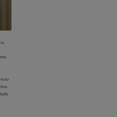
ca,
eles
efecto
tiva
ntado