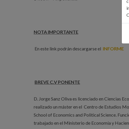
c
i
C
NOTA IMPORTANTE
En este link podrán descargarse el
INFORME
BREVE C.V PONENTE
D. Jorge Sanz Oliva es licenciado en Ciencias E
realizado un máster en el Centro de Estudios Mo
School of Economics and Political Science. Func
trabajado en el Ministerio de Economía y Haci