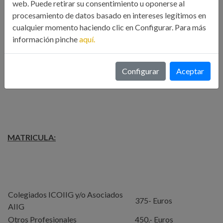
web. Puede retirar su consentimiento u oponerse al
TEMA 3: La innovación en la empresa
procesamiento de datos basado en intereses legítimos en
cualquier momento haciendo clic en Configurar. Para más
TEMA 4: Gestión de la innovación y la tecnología
información pinche
aquí.
TEMA 5: Agentes externos para el soporte y la financiación
Configurar
Aceptar
del I+D+i
MATRICULA:
Colegiados ICOIIG y/o Asociados
375- Euros
AIIG
Otros Profesionales
450.- Euros