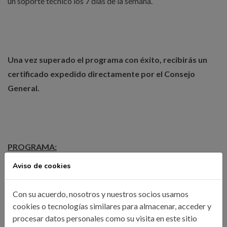
un soporte técnico los 7 días de la semana.
Una vez superado el programa con éxito, recibirás un
certificado expedido directamente por el Consejo
General.
PROGRAMA:
Aviso de cookies
TEMA 1: Introducción
Con su acuerdo, nosotros y nuestros socios usamos
TEMA 2: Conceptos básicos del I+D+i
cookies o tecnologías similares para almacenar, acceder y
procesar datos personales como su visita en este sitio