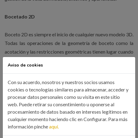
Bocetado 2D
Boceto 2D es siempre el inicio de cualquier nuevo modelo 3D.
Todas las operaciones de la geometría de boceto como la
acotación y las restricciones geométricas tienen lugar cuando
el entorno de boceto está activo.
Aviso de cookies
Es importante destacar que cuando se trata del boceto inicial
Con su acuerdo, nosotros y nuestros socios usamos
que da pie a la operación base, este se debe restringir o fijar
cookies o tecnologías similares para almacenar, acceder y
al punto de origen para obtener una operación estable
procesar datos personales como su visita en este sitio
web. Puede retirar su consentimiento u oponerse al
procesamiento de datos basado en intereses legítimos en
En el curso el bocetado 2D se estudiará y practicará con la
cualquier momento haciendo clic en Configurar. Para más
siguiente estructura: entidades de boceto, uso de las
información pinche
aquí.
restricciones geométricas, edición de la geometría