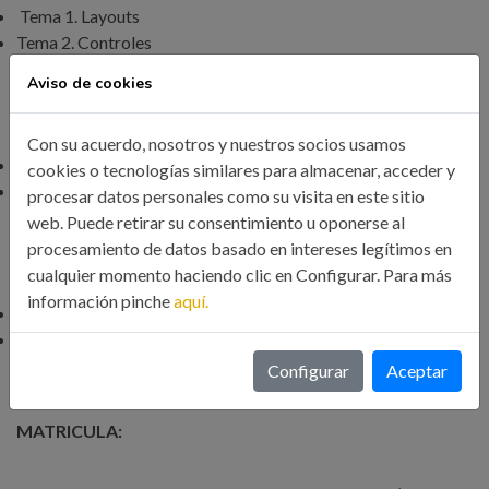
Tema 1. Layouts
Tema 2. Controles
Aviso de cookies
MÓDULO 8
Con su acuerdo, nosotros y nuestros socios usamos
Tema 1. Ficheros, memoria y tarjeta SD
cookies o tecnologías similares para almacenar, acceder y
Tema 2. SQLite
procesar datos personales como su visita en este sitio
web. Puede retirar su consentimiento u oponerse al
procesamiento de datos basado en intereses legítimos en
MÓDULO 9
cualquier momento haciendo clic en Configurar. Para más
información pinche
aquí.
Tema 1. Preferencias
Tema 2. Maps
Configurar
Aceptar
MATRICULA: