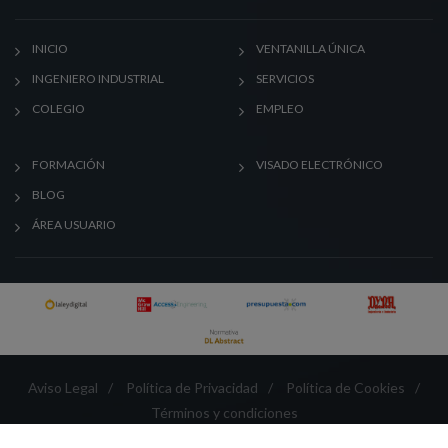
INICIO
VENTANILLA ÚNICA
INGENIERO INDUSTRIAL
SERVICIOS
COLEGIO
EMPLEO
FORMACIÓN
VISADO ELECTRÓNICO
BLOG
ÁREA USUARIO
Aviso Legal
/
Política de Privacidad
/
Política de Cookies
/
Términos y condiciones