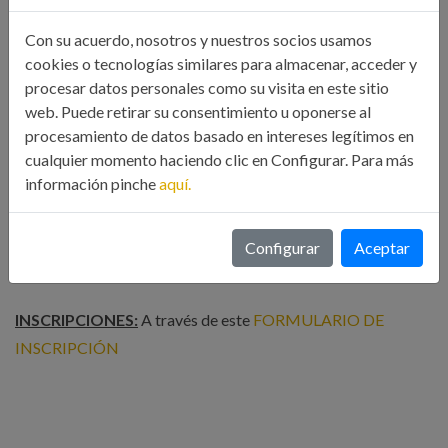
IBAN: ES90 0081 0390 1200 0140 3750 (Banco Sabadell)
Con su acuerdo, nosotros y nuestros socios usamos
Ordenante: nombre del asistente al curso.
cookies o tecnologías similares para almacenar, acceder y
procesar datos personales como su visita en este sitio
Concepto: Diseño tuberias
web. Puede retirar su consentimiento u oponerse al
procesamiento de datos basado en intereses legítimos en
Se deberá remitir resguardo del ingreso bancario a
cualquier momento haciendo clic en Configurar. Para más
correodelegaciones1@icoiig.es una vez le hayamos
información pinche
aquí.
confirmado la inscripción por mail
Configurar
Aceptar
INSCRIPCIONES:
A través de este
FORMULARIO DE
INSCRIPCIÓN