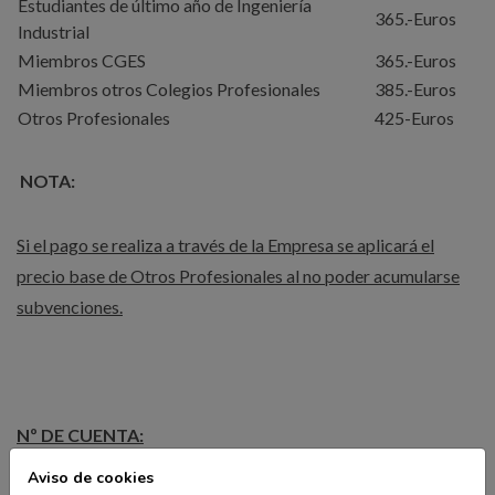
Estudiantes de último año de Ingeniería
365.-Euros
Industrial
Miembros CGES
365.-Euros
Miembros otros Colegios Profesionales
385.-Euros
Otros Profesionales
425-Euros
NOTA:
Si el pago se realiza a través de la Empresa se aplicará el
precio base de Otros Profesionales al no poder acumularse
subvenciones.
Nº DE CUENTA:
Aviso de cookies