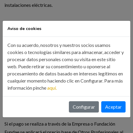
instalaciones eléctricas.
MATRICULA:
Aviso de cookies
Colegiados ICOIIG y/o Asociados AIIG:
205.- Euros
Con su acuerdo, nosotros y nuestros socios usamos
Estudiantes de último año de Ingeniería Industrial y
cookies o tecnologías similares para almacenar, acceder y
Miembros del CGES:
205.- Euros
procesar datos personales como su visita en este sitio
Otros Profesionales:
250.- Euros
web. Puede retirar su consentimiento u oponerse al
El importe máximo bonificable a través de la Fundación
procesamiento de datos basado en intereses legítimos en
cualquier momento haciendo clic en Configurar. Para más
Estatal para la formación en él empleo en este curso será de
información pinche
aquí.
150.- Euros
NOTA:
Configurar
Aceptar
Si el pago se realiza a través de la Empresa o Fundación
Fundae se aplicará el precio base de Otros Profesionales al