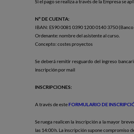
Si el pago se realiza a través de la Empresa se ap
Nº DE CUENTA:
IBAN: ES90 0081 0390 1200 0140 3750 (Banco 
Ordenante: nombre del asistente al curso.
Concepto: costes proyectos
Se deberá remitir resguardo del ingreso bancar
inscripción por mail
INSCRIPCIONES:
A través de este
FORMULARIO DE INSCRIPCI
Se ruega realicen la inscripción a la mayor breved
las 14:00 h. La inscripción supone compromiso de