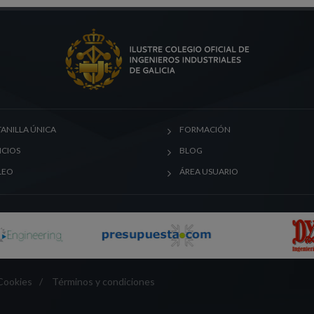
ANILLA ÚNICA
FORMACIÓN
ICIOS
BLOG
LEO
ÁREA USUARIO
 Cookies
/
Términos y condiciones