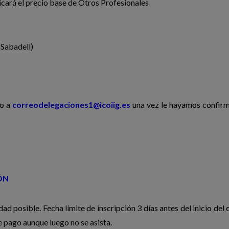
licará el precio base de Otros Profesionales
Sabadell)
io a
correodelegaciones1@icoiig.es
una vez le hayamos confirm
ÓN
ad posible. Fecha límite de inscripción 3 días antes del inicio del 
 pago aunque luego no se asista.