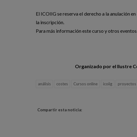
El ICOIIG se reserva el derecho a la anulación en
la inscripción.
Para más información este curso y otros eventos
Organizado por el Ilustre Co
análisis
costes
Cursos online
icoiig
proyectos
Compartir esta noticia: