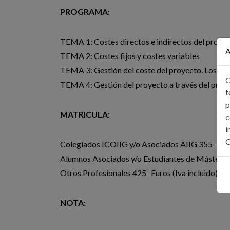
PROGRAMA:
TEMA 1: Costes directos e indirectos del proye
A
TEMA 2: Costes fijos y costes variables
TEMA 3: Gestión del coste del proyecto. Los cos
C
TEMA 4: Gestión del proyecto a través del pres
t
p
MATRICULA:
c
i
C
Colegiados ICOIIG y/o Asociados AIIG 355- Euro
Alumnos Asociados y/o Estudiantes de Máster y 
Otros Profesionales 425- Euros (Iva incluido)
NOTA: