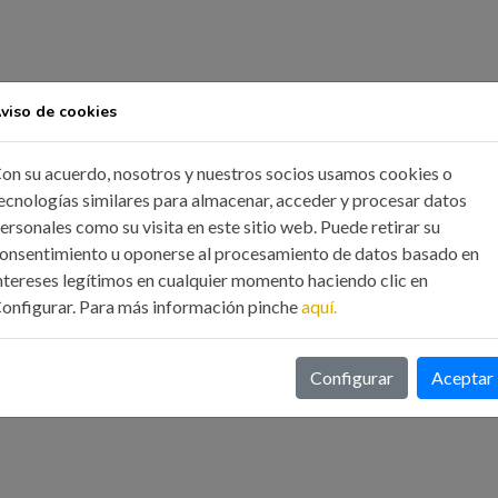
cto
viso de cookies
tes ocultos
on su acuerdo, nosotros y nuestros socios usamos cookies o
upuesto
ecnologías similares para almacenar, acceder y procesar datos
ersonales como su visita en este sitio web. Puede retirar su
onsentimiento u oponerse al procesamiento de datos basado en
ntereses legítimos en cualquier momento haciendo clic en
onfigurar. Para más información pinche
aquí.
s (Iva Incluido)
Miembros CGES 355.- Euros (Iva Incluido)
Configurar
Aceptar