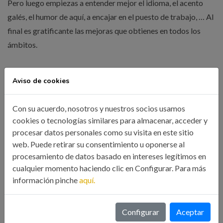
Pero luego empiezas a entender mejor el idioma, el acento
galés, el humor de aquí, a encajar en el puesto de trabajo, … Al
final es gratificante las mejoras que obtienes en todos los
ámbitos.
Aviso de cookies
¿Cómo es la situación de la Ingeniería en Gales si se
compara con España?
Con su acuerdo, nosotros y nuestros socios usamos
En lo que se refiere a la titulación de ingeniero solamente
cookies o tecnologías similares para almacenar, acceder y
ciertas empresas valoran el título de Chartered engineer y
procesar datos personales como su visita en este sitio
que se logra a partir de una demostración de las habilidades
web. Puede retirar su consentimiento u oponerse al
procesamiento de datos basado en intereses legítimos en
durante un cierto tipo de experiencia laboral.
cualquier momento haciendo clic en Configurar. Para más
La palabra ingeniero en el Reino Unido, está un poco
información pinche
aquí.
extendida a “cualquier persona que sepa arreglar algo”: desde
la persona que repara el calentador del gas hasta la que te
Configurar
Aceptar
instala el internet en casa.