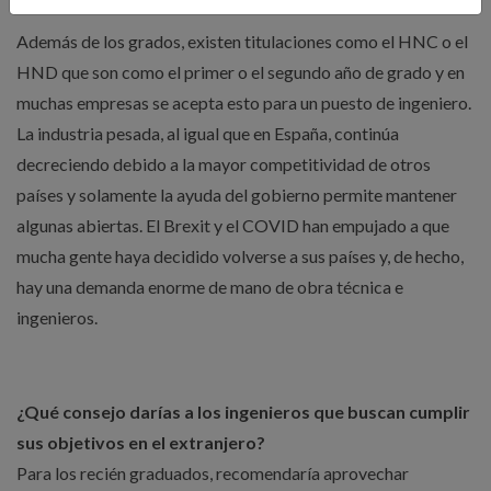
Además de los grados, existen titulaciones como el HNC o el
HND que son como el primer o el segundo año de grado y en
muchas empresas se acepta esto para un puesto de ingeniero.
La industria pesada, al igual que en España, continúa
decreciendo debido a la mayor competitividad de otros
países y solamente la ayuda del gobierno permite mantener
algunas abiertas. El Brexit y el COVID han empujado a que
mucha gente haya decidido volverse a sus países y, de hecho,
hay una demanda enorme de mano de obra técnica e
ingenieros.
¿Qué consejo darías a los ingenieros que buscan cumplir
sus objetivos en el extranjero?
Para los recién graduados, recomendaría aprovechar