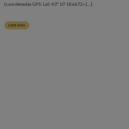
(coordenadas GPS: Lat: 43º 10′ 18.6672» […]
LEER MÁS