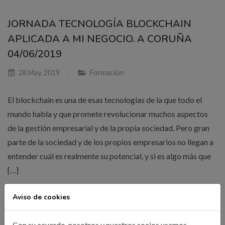
JORNADA TECNOLOGÍA BLOCKCHAIN
APLICADA A MI NEGOCIO. A CORUÑA
04/06/2019
28 May, 2019
Formación
El blockchain es una de esas tecnologías de la que todo el
mundo habla y que promete revolucionar muchos aspectos
de la gestión empresarial y de la propia sociedad. Pero gran
parte de la sociedad y de los propios empresarios no llegan a
entender cuál es realmente su potencial, y si es algo más que
[…]
Aviso de cookies
LEER MÁS
Con su acuerdo, nosotros y nuestros socios usamos