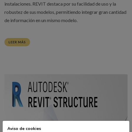
instalaciones. REVIT destaca por su facilidad de uso y la
robustez de sus modelos, permitiendo integrar gran cantidad
de información en un mismo modelo.
LEER MÁS
Aviso de cookies