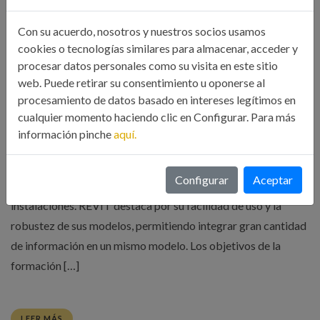
Con su acuerdo, nosotros y nuestros socios usamos
cookies o tecnologías similares para almacenar, acceder y
CURSO ONLINE AUTODESK REVIT
procesar datos personales como su visita en este sitio
STRUCTURE. 27/01/2020
web. Puede retirar su consentimiento u oponerse al
procesamiento de datos basado en intereses legítimos en
09 Ene, 2020
Noticias
cualquier momento haciendo clic en Configurar. Para más
información pinche
aquí.
REVIT, la aplicación BIM principal de Autodesk, se presenta
en tres versiones, Architecture, Structure y MEP, para dar
Configurar
Aceptar
respuesta a los proyectos de arquitectura, estructuras e
instalaciones. REVIT destaca por su facilidad de uso y la
robustez de sus modelos, permitiendo integrar gran cantidad
de información en un mismo modelo. Los objetivos de la
formación […]
LEER MÁS