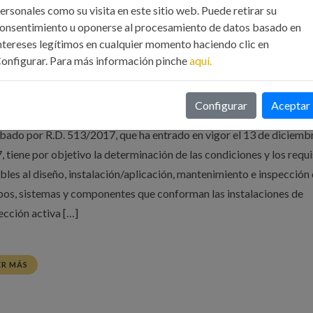
ersonales como su visita en este sitio web. Puede retirar su
onsentimiento u oponerse al procesamiento de datos basado en
ntereses legítimos en cualquier momento haciendo clic en
RNADA TÉCNICA EVOLUCIÓN RIPCI. 08/11/201
onfigurar. Para más información pinche
aquí.
1 Oct, 2018
Eventos
Configurar
Aceptar
eglamento de Instalaciones de Protección contra Incendios, RIPCI,
bado por R.D. 513/2017, que ha entrado en vigor el 13 de diciemb
, tiene por objetivo la determinación de las condiciones y los requi
ibles al diseño, instalación/aplicación, mantenimiento e inspección 
pos, sistemas y componentes que conforman las instalaciones de
ección activa […]
ER MÁS