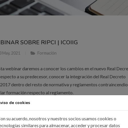
INAR SOBRE RIPCI | ICOIIG
3 May, 2021
Formación
sta webinar daremos a conocer los cambios en el nuevo Real Decr
respecto a su predecesor, conocer la integración del Real Decreto
2017 dentro del resto de normativa y reglamentos contraincendio
iar formación respecto al reglamento.
viso de cookies
ER MÁS
on su acuerdo, nosotros y nuestros socios usamos cookies o
ecnologías similares para almacenar, acceder y procesar datos