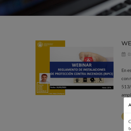
WEB
0
En e
con 
513/
ampl
A
LE
C
t