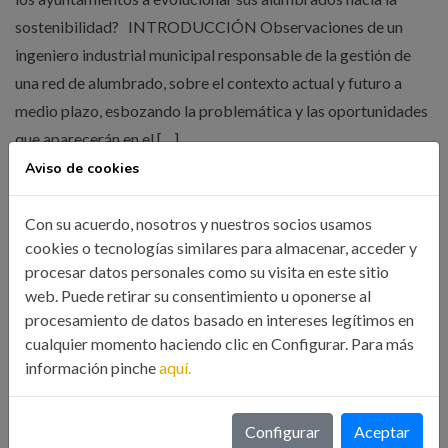
sostenibilidad? INTRODUCCIÓN Observaciones de un
ingeniero industrial municipal responsable de la gestión de
una red de alumbrado, sobre el contexto actual y futuro a
medio plazo, esbozando la problemática y las oportunidades
que aparecerán en el […]
Aviso de cookies
LEER MÁS
Con su acuerdo, nosotros y nuestros socios usamos
cookies o tecnologías similares para almacenar, acceder y
procesar datos personales como su visita en este sitio
web. Puede retirar su consentimiento u oponerse al
procesamiento de datos basado en intereses legítimos en
cualquier momento haciendo clic en Configurar. Para más
información pinche
aquí.
Búsqueda
Configurar
Aceptar