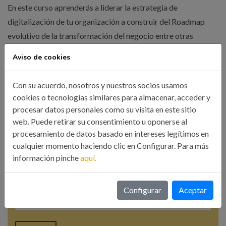
En este curso aprenderás a liderar la estrategia de
digitalización de tu organización a construir del Roadmap
evolutivo de la transformación del negocio entre otras
muchas cosas.
Aviso de cookies
Con su acuerdo, nosotros y nuestros socios usamos
LEER MÁS
cookies o tecnologías similares para almacenar, acceder y
procesar datos personales como su visita en este sitio
web. Puede retirar su consentimiento u oponerse al
procesamiento de datos basado en intereses legítimos en
cualquier momento haciendo clic en Configurar. Para más
información pinche
aquí.
Búsqueda
Configurar
Aceptar