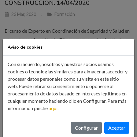
CONSTRUCCIÓN. 14/04/2020
23 Mar, 2020
Formación
El curso de Experto en Coordinación de Seguridad y Salud en
obras de construcción de 30 horas, es una unidad didáctica
Aviso de cookies
del máster Experto en Diseño y ejecución de edificaciones
industriales que está compuesto por 6 cursos. Por la
Con su acuerdo, nosotros y nuestros socios usamos
superación de cada curso se otorgará un Diploma específico
cookies o tecnologías similares para almacenar, acceder y
y se otorgará otro por la superación de la totalidad de las seis
procesar datos personales como su visita en este sitio
unidades didácticas, ambos emitidos por el Consejo General
web. Puede retirar su consentimiento u oponerse al
de Colegios Oficiales de Ingenieros Industriales de España.
procesamiento de datos basado en intereses legítimos en
cualquier momento haciendo clic en Configurar. Para más
información pinche
aquí.
LEER MÁS
Configurar
Aceptar