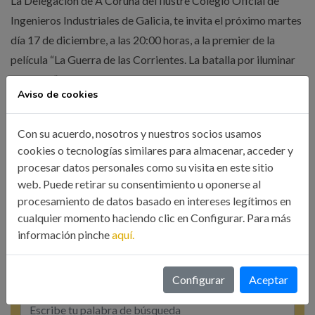
La Delegación de A Coruña del Ilustre Colegio Oficial de
Ingenieros Industriales de Galicia, te invita el próximo martes
día 17 de diciembre, a las 20:00 horas, a la premier de la
película “La Guerra de las Corrientes. La batalla por iluminar
el mundo”, producida por Martín Scorsese. Disponemos de 53
Aviso de cookies
invitaciones dobles que se […]
Con su acuerdo, nosotros y nuestros socios usamos
cookies o tecnologías similares para almacenar, acceder y
LEER MÁS
procesar datos personales como su visita en este sitio
web. Puede retirar su consentimiento u oponerse al
procesamiento de datos basado en intereses legítimos en
cualquier momento haciendo clic en Configurar. Para más
información pinche
aquí.
Configurar
Aceptar
Búsqueda