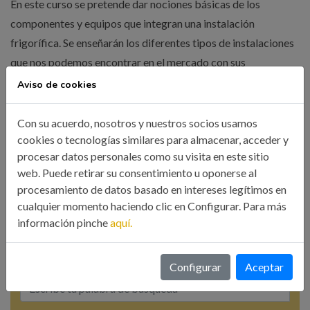
En este curso se pretende dar nociones básicas de los
componentes y equipos que integran una instalación
frigorífica. Se enseñarán los diferentes tipos de instalaciones
que nos podemos encontrar en el mercado con sus
características fundamentales.
Aviso de cookies
Con su acuerdo, nosotros y nuestros socios usamos
LEER MÁS
cookies o tecnologías similares para almacenar, acceder y
procesar datos personales como su visita en este sitio
web. Puede retirar su consentimiento u oponerse al
procesamiento de datos basado en intereses legítimos en
cualquier momento haciendo clic en Configurar. Para más
información pinche
aquí.
Búsqueda
Configurar
Aceptar