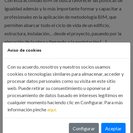
Con esta actividad BIM se busca favorecer las políticas de
igualdad además y lo más importante formar y capacitar a
profesionales en la aplicación de metodología BIM, que
permiten abarcar todo el ciclo de vida de un edificio,
estructura, instalación… desde el proyecto, pasando por la
ejecución de la obra y llegando a la explotación […]
Aviso de cookies
LEER MÁS
Con su acuerdo, nosotros y nuestros socios usamos
cookies o tecnologías similares para almacenar, acceder y
procesar datos personales como su visita en este sitio
web. Puede retirar su consentimiento u oponerse al
procesamiento de datos basado en intereses legítimos en
cualquier momento haciendo clic en Configurar. Para más
información pinche
aquí.
Búsqueda
Configurar
Aceptar