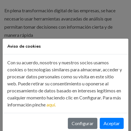
En plena transformación digital de las empresas, se hace
necesario usar herramientas avanzadas de análisis que
permitan tomar decisiones con información cierta y de
manera rápida
Aviso de cookies
LEER MÁS
Con su acuerdo, nosotros y nuestros socios usamos
cookies o tecnologías similares para almacenar, acceder y
procesar datos personales como su visita en este sitio
web. Puede retirar su consentimiento u oponerse al
procesamiento de datos basado en intereses legítimos en
cualquier momento haciendo clic en Configurar. Para más
información pinche
aquí.
Búsqueda
Configurar
Aceptar