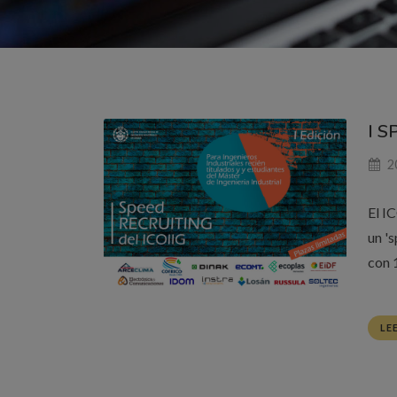
I S
20
El I
un 's
con 
LE