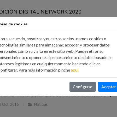
 EDICIÓN DIGITAL NETWORK 2020
 Feb, 2020
Eventos
viso de cookies
ste evento intercambiaremos ideas, iniciativas y todo tipo de siner
on su acuerdo, nosotros y nuestros socios usamos cookies o
s relacionados con las tecnologías, transformación digital y la indu
ecnologías similares para almacenar, acceder y procesar datos
ersonales como su visita en este sitio web. Puede retirar su
onsentimiento u oponerse al procesamiento de datos basado en
ER MÁS
ntereses legítimos en cualquier momento haciendo clic en
onfigurar. Para más información pinche
aquí.
Configurar
Aceptar
 GALA DA ENXEÑERÍA INDUSTRIAL (18/11/16)
8 Oct, 2016
Noticias