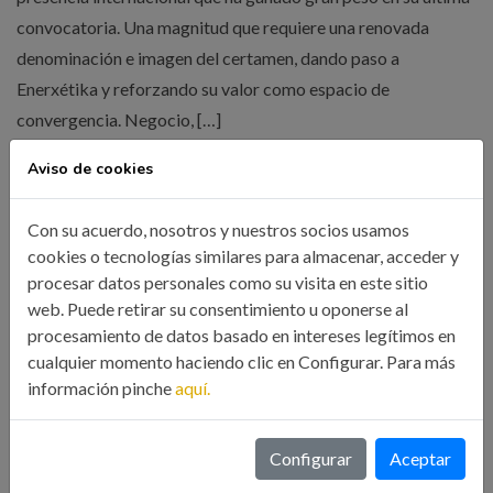
convocatoria. Una magnitud que requiere una renovada
denominación e imagen del certamen, dando paso a
Enerxétika y reforzando su valor como espacio de
convergencia. Negocio, […]
Aviso de cookies
LEER MÁS
Con su acuerdo, nosotros y nuestros socios usamos
cookies o tecnologías similares para almacenar, acceder y
procesar datos personales como su visita en este sitio
web. Puede retirar su consentimiento u oponerse al
procesamiento de datos basado en intereses legítimos en
cualquier momento haciendo clic en Configurar. Para más
información pinche
aquí.
Búsqueda
Configurar
Aceptar