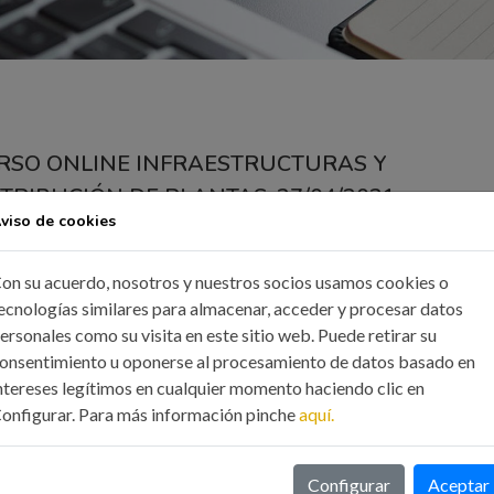
RSO ONLINE INFRAESTRUCTURAS Y
STRIBUCIÓN DE PLANTAS. 27/04/2021
viso de cookies
2 Mar, 2021
Formación
on su acuerdo, nosotros y nuestros socios usamos cookies o
 curso incluye conocimientos teórico prácticos básicos que puede
ecnologías similares para almacenar, acceder y procesar datos
r a entender el urbanismo existente: la clasificación y uso del suelo
ersonales como su visita en este sitio web. Puede retirar su
etida a infraestructuras municipales existentes como el abasteci
onsentimiento u oponerse al procesamiento de datos basado en
ntereses legítimos en cualquier momento haciendo clic en
lcantarillado y el alumbrado público; así como a las infraestructura
onfigurar. Para más información pinche
aquí.
cios públicos para el suministro de energía eléctrica y de gas natura
tiera), y para la prestación de servicios de telecomunicaciones
Configurar
Aceptar