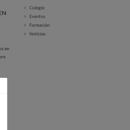
Colegio
EN
Eventos
Formación
Noticias
os en
bre