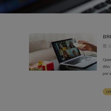
BRI
22
Quer
Año 
por e
LE