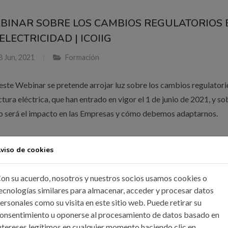
BINAR SOBRE LOS CAMBIOS REGULATORIOS 
ELECTRICIDAD | ICOIIG
 Jun, 2021
Formación
este Webinar se pretende arrojar luz sobre los cambios regulatori
ctura eléctrica, que han entrado en vigor el 1 de junio de 2021, y so
 será el impacto en las Empresas y cómo debemos adaptarnos.
viso de cookies
ER MÁS
on su acuerdo, nosotros y nuestros socios usamos cookies o
ecnologías similares para almacenar, acceder y procesar datos
ersonales como su visita en este sitio web. Puede retirar su
NDIS COLEGIAL 'VIRTUAL'. 30/12/2020
onsentimiento u oponerse al procesamiento de datos basado en
ntereses legítimos en cualquier momento haciendo clic en