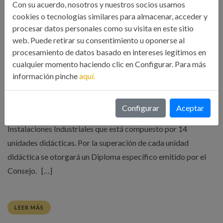
Con su acuerdo, nosotros y nuestros socios usamos
CURSO ONLINE EXPERTO EN DISEÑO,
cookies o tecnologías similares para almacenar, acceder y
MANTENIMIENTO Y GESTIÓN DE
procesar datos personales como su visita en este sitio
CLIMATIZACIÓN INDUSTRIAL. 05/02/2019
web. Puede retirar su consentimiento u oponerse al
procesamiento de datos basado en intereses legítimos en
31 Ene, 2019
Formación
cualquier momento haciendo clic en Configurar. Para más
información pinche
aquí.
El curso de Experto en Diseño, Mantenimiento y Gestión de
Instalaciones de Climatización Industrial de 45 horas, es una
Configurar
Aceptar
unidad didáctica del máster Experto en Diseño y Gestión de
Instalaciones Industriales que está compuesto por 14
unidades didácticas. Por la superación de cada unidad
didáctica se otorgará un Diploma específico emitido por el
Consejo. […]
LEER MÁS