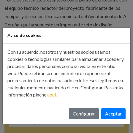
el equipo técnico redactor del proyecto, fabricante de los
equipos y dirección técnica municipal del Ayuntamiento de A
Coruña, que ha supuesto un importante reto de diseño
lumínico, dada la compleja geometría de la Torre de […]
Aviso de cookies
Con su acuerdo, nosotros y nuestros socios usamos
LEER MÁS
cookies o tecnologías similares para almacenar, acceder y
procesar datos personales como su visita en este sitio
web. Puede retirar su consentimiento u oponerse al
procesamiento de datos basado en intereses legítimos en
cualquier momento haciendo clic en Configurar. Para más
información pinche
aquí.
Búsqueda
Configurar
Aceptar